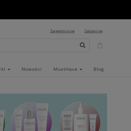
Zarejestruj się
Zaloguj się
rki
Nowości
MustHave
Blog