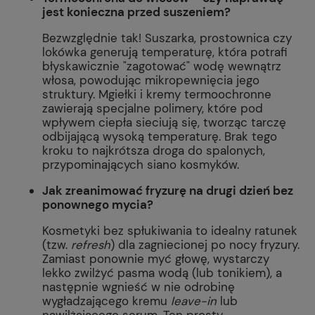
jest konieczna przed suszeniem?
Bezwzględnie tak! Suszarka, prostownica czy
lokówka generują temperaturę, która potrafi
błyskawicznie "zagotować" wodę wewnątrz
włosa, powodując mikropewnięcia jego
struktury. Mgiełki i kremy termoochronne
zawierają specjalne polimery, które pod
wpływem ciepła sieciują się, tworząc tarczę
odbijającą wysoką temperaturę. Brak tego
kroku to najkrótsza droga do spalonych,
przypominających siano kosmyków.
Jak zreanimować fryzurę na drugi dzień bez
ponownego mycia?
Kosmetyki bez spłukiwania to idealny ratunek
(tzw.
refresh
) dla zagniecionej po nocy fryzury.
Zamiast ponownie myć głowę, wystarczy
lekko zwilżyć pasma wodą (lub tonikiem), a
następnie wgnieść w nie odrobinę
wygładzającego kremu
leave-in
lub
nawilżającego serum. Ten prosty,