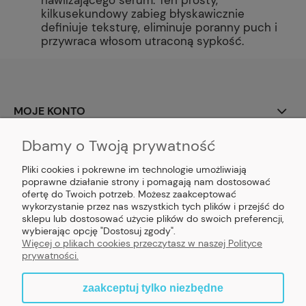
kilkusekundowy zabieg błyskawicznie
definiuje teksturę, eliminuje poranny puch i
przywraca włosom utraconą sypkość.
MOJE KONTO
Dbamy o Twoją prywatność
PŁATNOŚCI I DOSTAWA
Pliki cookies i pokrewne im technologie umożliwiają
INFORMACJE
poprawne działanie strony i pomagają nam dostosować
ofertę do Twoich potrzeb. Możesz zaakceptować
wykorzystanie przez nas wszystkich tych plików i przejść do
O NAS
sklepu lub dostosować użycie plików do swoich preferencji,
wybierając opcję "Dostosuj zgody".
Więcej o plikach cookies przeczytasz w naszej Polityce
prywatności.
zaakceptuj tylko niezbędne