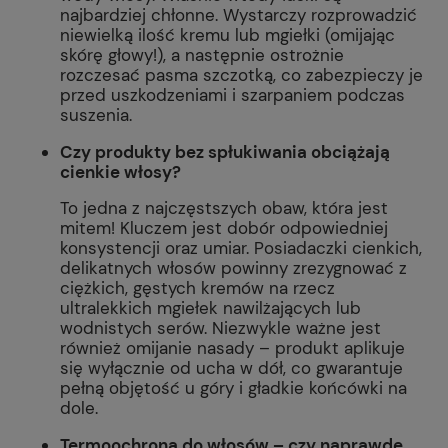
najbardziej chłonne. Wystarczy rozprowadzić
niewielką ilość kremu lub mgiełki (omijając
skórę głowy!), a następnie ostrożnie
rozczesać pasma szczotką, co zabezpieczy je
przed uszkodzeniami i szarpaniem podczas
suszenia.
Czy produkty bez spłukiwania obciążają
cienkie włosy?
To jedna z najczęstszych obaw, która jest
mitem! Kluczem jest dobór odpowiedniej
konsystencji oraz umiar. Posiadaczki cienkich,
delikatnych włosów powinny zrezygnować z
ciężkich, gęstych kremów na rzecz
ultralekkich mgiełek nawilżających lub
wodnistych serów. Niezwykle ważne jest
również omijanie nasady – produkt aplikuje
się wyłącznie od ucha w dół, co gwarantuje
pełną objętość u góry i gładkie końcówki na
dole.
Termoochrona do włosów – czy naprawdę