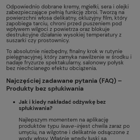
Odpowiednio dobrane kremy, mgiełki, sera i olejki
zabezpieczające pełnią funkcję zbroi. Tworzą na
powierzchni włosa delikatny, okluzyjny film, który
zapobiega tarciu, chroni przed puszeniem pod
wpływem wilgoci z powietrza oraz blokuje
destrukcyjne działanie wysokiej temperatury z
suszarki czy prostownicy.
To absolutnie niezbędny, finalny krok w rutynie
pielęgnacyjnej, który zamyka nawilżenie w środku i
nadaje fryzurze spektakularny, salonowy połysk
bez niechcianego efektu obciążenia.
Najczęściej zadawane pytania (FAQ) –
Produkty bez spłukiwania
Jak i kiedy nakładać odżywkę bez
spłukiwania?
Najlepszym momentem na aplikację
produktów typu
leave-in
jest chwila zaraz po
umyciu, na wilgotne i delikatnie odsączone z
wody włosy. Właśnie wtedy łuski są