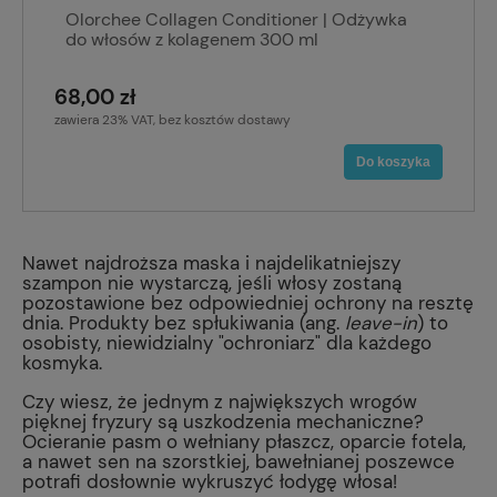
Olorchee Collagen Conditioner | Odżywka
do włosów z kolagenem 300 ml
68,00 zł
zawiera 23% VAT, bez kosztów dostawy
Do koszyka
Nawet najdroższa maska i najdelikatniejszy
szampon nie wystarczą, jeśli włosy zostaną
pozostawione bez odpowiedniej ochrony na resztę
dnia. Produkty bez spłukiwania (ang.
leave-in
) to
osobisty, niewidzialny "ochroniarz" dla każdego
kosmyka.
Czy wiesz, że jednym z największych wrogów
pięknej fryzury są uszkodzenia mechaniczne?
Ocieranie pasm o wełniany płaszcz, oparcie fotela,
a nawet sen na szorstkiej, bawełnianej poszewce
potrafi dosłownie wykruszyć łodygę włosa!